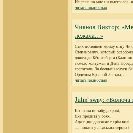
Не слышно мне ни выстрелов, 
читать полностью
Чиянов Виктор: «Ме
лежала...»
Стих посвящен моему отцу Чия
Степановичу, который освобож
дошел до Кёнигсберга (Калинин
тяжело контужен и День Победы
госпитале. За боевые заслуги б
Орденом Красной Звезды,
...
читать полностью
Julin`sway: «Болюча 
Вітчизна не забуде крові,
Яка пролита у боях,
Адже ,що дорожче є крім волі
Та поваги у людських серцях?