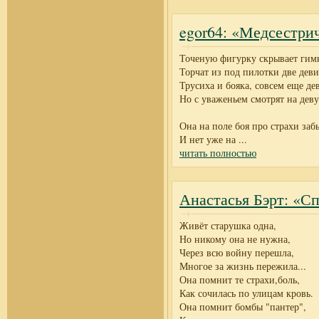
egor64: «Медсестри
Точеную фигурку скрывает гимн
Торчат из под пилотки две деви
Трусиха и бояка, совсем еще де
Но с уваженьем смотрят на дев
Она на поле боя про страхи заб
И нет уже на
...
читать полностью
Анастасья Бэрт: «С
Живёт старушка одна,
Но никому она не нужна,
Через всю войну перешла,
Многое за жизнь пережила...
Она помнит те страхи,боль,
Как сочилась по улицам кровь.
Она помнит бомбы "пантер",