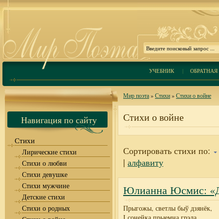
УЧЕБНИК
|
ОБРАТНАЯ 
Мир поэта
»
Стихи
»
Стихи о войне
Стихи о войне
Навигация по сайту
Стихи
Сортировать стихи по:
Лирические стихи
|
алфавиту
Стихи о любви
Стихи девушке
Стихи мужчине
Юлианна Юсмис: «Д
Детские стихи
Стихи о родных
Прыгожы, светлы быў дзянёк,
І сонейка прыемна грэла.