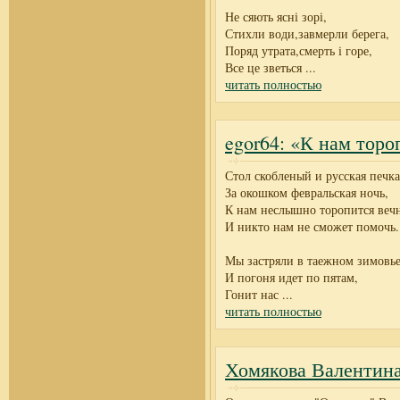
Не сяють ясні зорі,
Стихли води,завмерли берега,
Поряд утрата,смерть і горе,
Все це зветься
...
читать полностью
egor64: «К нам торо
Стол скобленый и русская печка
За окошком февральская ночь,
К нам неслышно торопится вечн
И никто нам не сможет помочь.
Мы застряли в таежном зимовье
И погоня идет по пятам,
Гонит нас
...
читать полностью
Хомякова Валентина: