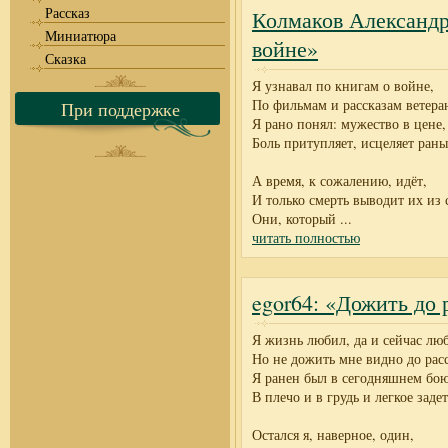
Рассказ
Колмаков Александр
Миниатюра
войне»
Сказка
Я узнавал по книгам о войне,
По фильмам и рассказам ветера
При поддержке
Я рано понял: мужество в цене,
Боль притупляет, исцеляет раны
А время, к сожалению, идёт,
И только смерть выводит их из 
Они, который
...
читать полностью
egor64: «Дожить до 
Я жизнь любил, да и сейчас лю
Но не дожить мне видно до расс
Я ранен был в сегодняшнем бою
В плечо и в грудь и легкое задет
Остался я, наверное, один,