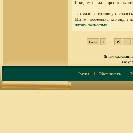
И видим те глаза,пропитаны пе
Так мало ветеранов уж осталось
Мы те - последние, кто видит 
читать полностью
Назад
1
...
45
46
При использовании м
Copyrig
Главная
|
Обратная связь
|
Др