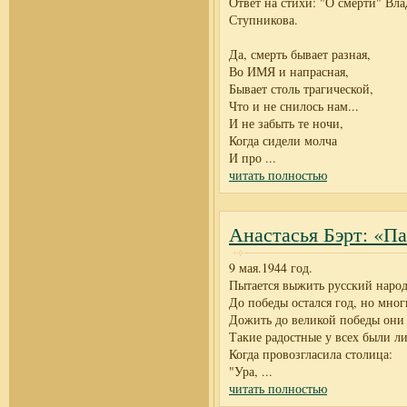
Ответ на стихи: "О смерти" Вл
Ступникова.
Да, смерть бывает разная,
Во ИМЯ и напрасная,
Бывает столь трагической,
Что и не снилось нам...
И не забыть те ночи,
Когда сидели молча
И про
...
читать полностью
Анастасья Бэрт: «П
9 мая.1944 год.
Пытается выжить русский народ
До победы остался год, но мног
Дожить до великой победы они 
Такие радостные у всех были ли
Когда провозгласила столица:
"Ура,
...
читать полностью