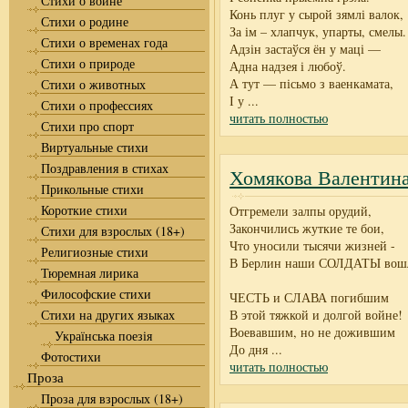
Стихи о войне
Конь плуг у сырой зямлі валок,
Стихи о родине
За ім – хлапчук, упарты, смелы.
Стихи о временах года
Адзін застаўся ён у маці —
Стихи о природе
Адна надзея і любоў.
А тут — пісьмо з ваенкамата,
Стихи о животных
І у
...
Стихи о профессиях
читать полностью
Стихи про спорт
Виртуальные стихи
Поздравления в стихах
Хомякова Валентина
Прикольные стихи
Короткие стихи
Отгремели залпы орудий,
Закончились жуткие те бои,
Стихи для взрослых (18+)
Что уносили тысячи жизней -
Религиозные стихи
В Берлин наши СОЛДАТЫ вош
Тюремная лирика
Философские стихи
ЧЕСТЬ и СЛАВА погибшим
Стихи на других языках
В этой тяжкой и долгой войне!
Воевавшим, но не дожившим
Українська поезія
До дня
...
Фотостихи
читать полностью
Проза
Проза для взрослых (18+)