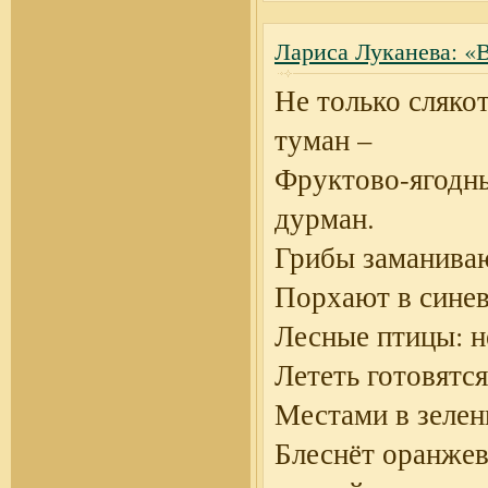
Лариса Луканева: «В
Не только слякот
туман –
Фруктово-ягодн
дурман.
Грибы заманиваю
Порхают в синев
Лесные птицы: н
Лететь готовятся
Местами в зелен
Блеснёт оранже