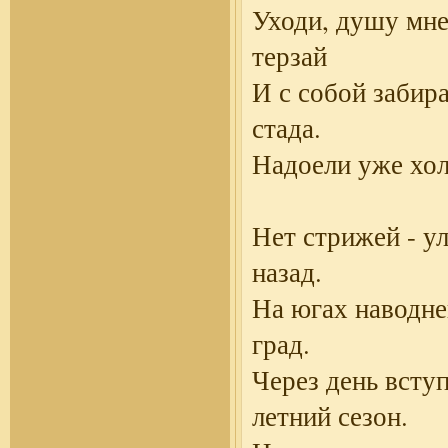
Уходи, душу мне
терзай
И с собой забир
стада.
Надоели уже хол
Нет стрижей - у
назад.
На югах наводне
град.
Через день всту
летний сезон.