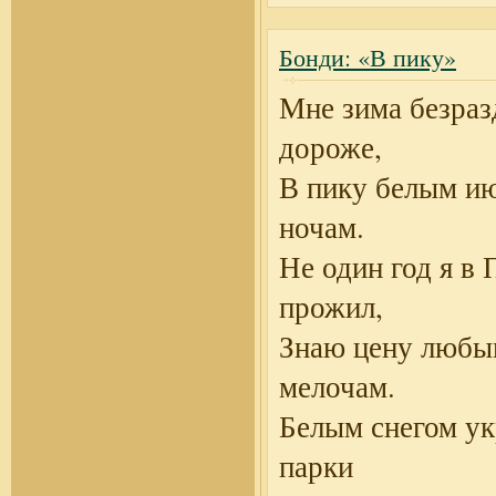
Бонди: «В пику»
Мне зима безраз
дороже,
В пику белым и
ночам.
Не один год я в 
прожил,
Знаю цену любы
мелочам.
Белым снегом у
парки