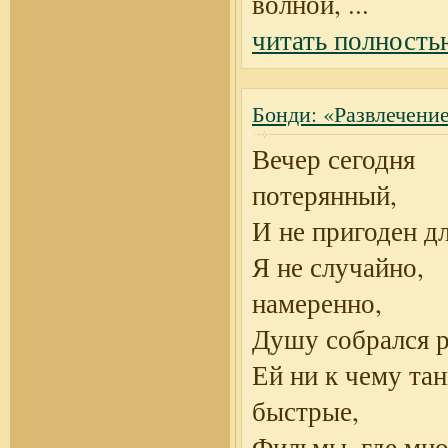
волной,
...
читать полность
Бонди: «Развлечени
Вечер сегодня
потерянный,
И не пригоден дл
Я не случайно,
намеренно,
Душу собрался р
Ей ни к чему та
быстрые,
Фильмы, где мно