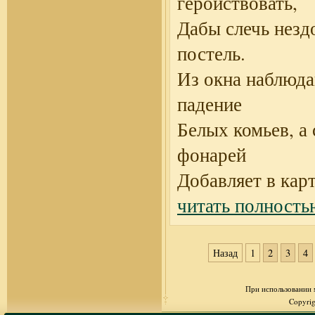
геройствовать,
Дабы слечь незд
постель.
Из окна наблюд
падение
Белых комьев, а 
фонарей
Добавляет в кар
читать полность
Назад
1
2
3
4
При использовании м
Copyrig