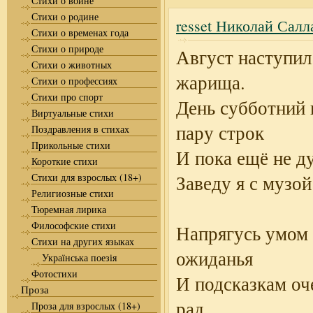
Стихи о войне
Стихи о родине
resset Николай Салл
Стихи о временах года
Стихи о природе
Август наступил
Стихи о животных
жарища.
Стихи о профессиях
Стихи про спорт
День субботний 
Виртуальные стихи
пару строк
Поздравления в стихах
Прикольные стихи
И пока ещё не д
Короткие стихи
Стихи для взрослых (18+)
Заведу я с музой
Религиозные стихи
Тюремная лирика
Философские стихи
Напрягусь умом 
Стихи на других языках
ожиданья
Українська поезія
Фотостихи
И подсказкам оч
Проза
рад.
Проза для взрослых (18+)