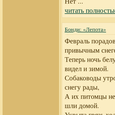
Нет
...
читать полность
Бонди: «Лепота»
Февраль порадо
привычным снег
Теперь ночь бел
видел и зимой.
Собаководы утр
снегу рады,
А их питомцы н
шли домой.
Укрыта грязь х