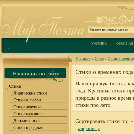
УЧЕБНИК
|
ОБРАТНАЯ 
Мир поэта
»
Стихи
»
Стихи о временах
Стихи о временах года
Навигация по сайту
Наша природа богата, кр
Стихи
года. Красивые стихи про
Лирические стихи
природы в разное время г
Стихи о любви
стихи про лето.
Стихи девушке
Стихи мужчине
Сортировать стихи по:
Детские стихи
Стихи о родных
|
алфавиту