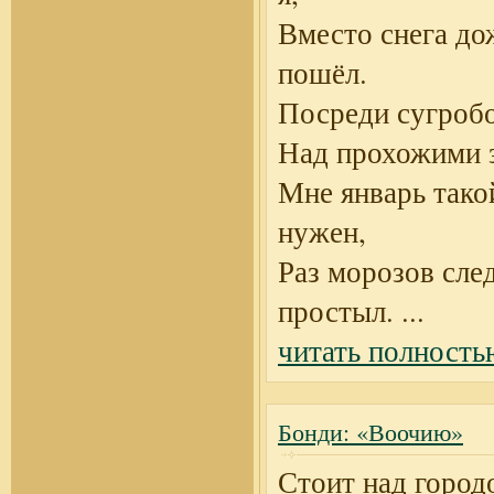
Вместо снега до
пошёл.
Посреди сугроб
Над прохожими 
Мне январь тако
нужен,
Раз морозов сле
простыл.
...
читать полность
Бонди: «Воочию»
Стоит над город