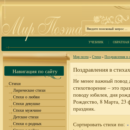
УЧЕБНИК
|
ОБРАТНАЯ 
Мир поэта
»
Стихи
»
Поздравления в 
Поздравления в стиха
Навигация по сайту
Не менее важный повод д
Стихи
стихотворение – это пра
Лирические стихи
поводу юбилея, дня рожд
Стихи о любви
Рождество, 8 Марта, 23
Стихи девушке
праздник.
Стихи мужчине
Детские стихи
Стихи о родных
Сортировать стихи по: