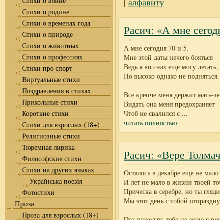
Стихи о войне
|
алфавиту
Стихи о родине
Стихи о временах года
Расич: «А мне сегод
Стихи о природе
Стихи о животных
А мне сегодня 70 и 5.
Стихи о профессиях
Мне этой даты нечего бояться
Ведь я во снах еще могу летать,
Стихи про спорт
Но высоко однако не подняться.
Виртуальные стихи
Поздравления в стихах
Все крепче меня держит мать-з
Прикольные стихи
Видать она меня предохраняет
Короткие стихи
Чтоб не свалился с
...
читать полностью
Стихи для взрослых (18+)
Религиозные стихи
Тюремная лирика
Расич: «Вере Толмач
Философские стихи
Стихи на других языках
Осталось в декабре еще не мало
Українська поезія
И лет не мало в жизни твоей то
Прическа в серебре, но ты гляди
Фотостихи
Мы этот день с тобой отпраздну
Проза
Проза для взрослых (18+)
Что пожелать тебе не знаю я по