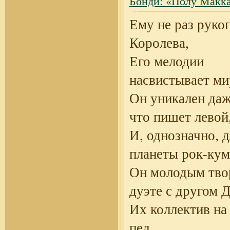
Бонди: «Полу Макк
Ему не раз руко
Королева,
Его мелодии
насвистывает ми
Он уникален даж
что пишет левой
И, однозначно, д
планеты рок-кум
Он молодым тво
дуэте с другом 
Их коллектив на
пел
...