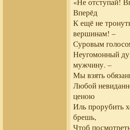
«Не отступай! В
Вперёд
К ещё не трону
вершинам! –
Суровым голосо
Неугомонный ду
мужчину. –
Мы взять обяза
Любой невиданн
ценою
Иль прорубить х
брешь,
Чтоб посмотреть