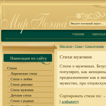
УЧЕБНИК
|
ОБРАТНАЯ 
Мир поэта
»
Стихи
»
Стихи мужчине
Стихи мужчине
Навигация по сайту
Стихи о мужчинах. Безус
Стихи
популярен, как женщины,
Лирические стихи
предназначение как в жи
Стихи о любви
мужество, про отцовску
Стихи девушке
Стихи мужчине
Сортировать стихи по:
Детские стихи
Стихи о родных
|
алфавиту