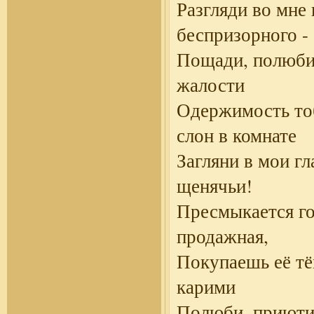
Разгляди во мне 
беспризорного -
Пощади, полюби
жалости
Одержимость то
слон в комнате
Загляни в мои гл
щенячьи!
Пресмыкается г
продажная,
Покупаешь её тё
карими
Полюби, приюти