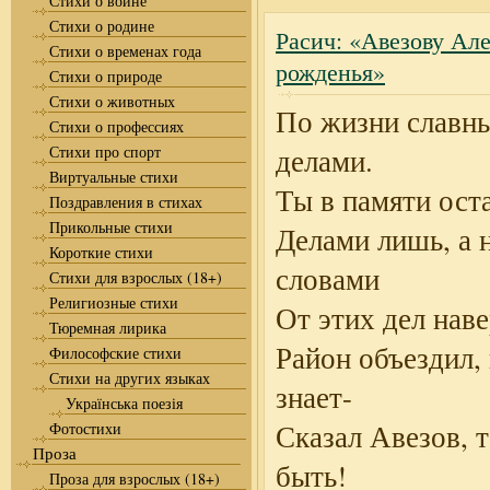
Стихи о войне
Стихи о родине
Расич: «Авезову Але
Стихи о временах года
рожденья»
Стихи о природе
Стихи о животных
По жизни славн
Стихи о профессиях
Стихи про спорт
делами.
Виртуальные стихи
Ты в памяти ост
Поздравления в стихах
Прикольные стихи
Делами лишь, а 
Короткие стихи
словами
Стихи для взрослых (18+)
Религиозные стихи
От этих дел наве
Тюремная лирика
Район объездил,
Философские стихи
Стихи на других языках
знает-
Українська поезія
Сказал Авезов, т
Фотостихи
Проза
быть!
Проза для взрослых (18+)