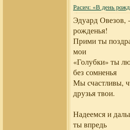
Расич: «В день рож
Эдуард Овезов, -
рожденья!
Прими ты поздр
мои
«Голубки» ты л
без сомненья
Мы счастливы, 
друзья твои.
Надеемся и даль
ты впредь