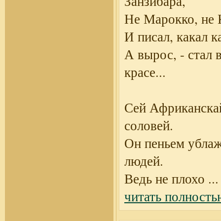
Занзибара,
Не Марокко, не 
И писал, какал ка
А вырос, - стал 
красе...
Сей Африканска
соловей.
Он пеньем убла
людей.
Ведь не плохо
...
читать полность