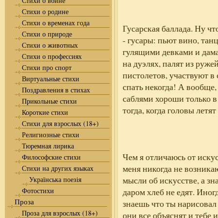
Стихи о войне
Стихи о родине
Стихи о временах года
Гусарская баллада. Ну чт
Стихи о природе
- гусары: пьют вино, тан
Стихи о животных
гулящими девками и дама
Стихи о профессиях
на дуэлях, палят из руже
Стихи про спорт
пистолетов, участвуют в 
Виртуальные стихи
спать некогда! А вообще,
Поздравления в стихах
саблями хороши только в 
Прикольные стихи
тогда, когда головы летят 
Короткие стихи
Стихи для взрослых (18+)
Религиозные стихи
Тюремная лирика
Чем я отличаюсь от искус
Философские стихи
меня никогда не возника
Стихи на других языках
мысли об искусстве, а зн
Українська поезія
Фотостихи
даром хлеб не едят. Иногд
Проза
знаешь что ты нарисовал 
Проза для взрослых (18+)
они все объяснят и тебе 