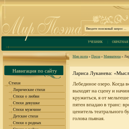
УЧЕБНИК
|
ОБРАТНАЯ 
Мир поэта
»
Проза
»
Миниатюра
» Лар
Навигация по сайту
Лариса Луканева: «Мысли
Стихи
Лебединое озеро. Когда в
Лирические стихи
выходят на сцену и начи
Стихи о любви
кружиться, я от мельтеш
Стихи девушке
пятен впадаю в транс: вр
Стихи мужчине
ценитель театрального бу
Детские стихи
голова пьяная.
Стихи о родных