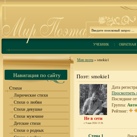
УЧЕБНИК
|
ОБРАТНАЯ 
Мир поэта
» smokie1
Навигация по сайту
Поэт: smokie1
Дата регистра
Стихи
Просмотреть 
Лирические стихи
Последние от
Стихи о любви
Авто
Группа:
Стихи девушке
Рейтинг:
Стихи мужчине
Не в сети
Детские стихи
с 9 мая 2026 13:36
Стихи о родных
Стена
1
Друзь