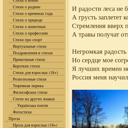
Стихи о войне
Стихи о родине
И радости леса не б
Стихи о временах года
А грусть заплетет к
Стихи о природе
Стремления вверх п
Стихи о животных
А травы получат от
Стихи о профессиях
Стихи про спорт
Виртуальные стихи
Негромкая радость 
Поздравления в стихах
Но сердце мое согр
Прикольные стихи
Короткие стихи
Я лучших времен н
Стихи для взрослых (18+)
Россия меня научил
Религиозные стихи
Тюремная лирика
Философские стихи
Стихи на других языках
Українська поезія
Фотостихи
Проза
Проза для взрослых (18+)