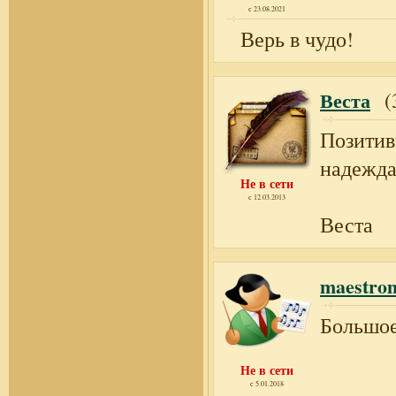
с 23.08.2021
Верь в чудо!
Веста
(3
Позитив
надежда
Не в сети
с 12.03.2013
Веста
maestro
Большое
Не в сети
с 5.01.2018