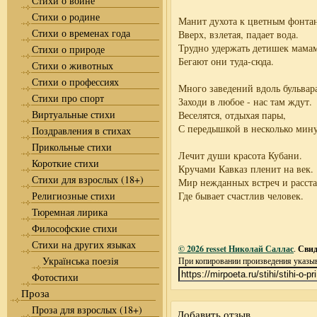
Стихи о войне
Стихи о родине
Манит духота к цветным фонта
Стихи о временах года
Вверх, взлетая, падает вода.
Трудно удержать детишек мамам
Стихи о природе
Бегают они туда-сюда.
Стихи о животных
Стихи о профессиях
Много заведений вдоль бульвар
Стихи про спорт
Заходи в любое - нас там ждут.
Виртуальные стихи
Веселятся, отдыхая пары,
С передышкой в несколько мину
Поздравления в стихах
Прикольные стихи
Лечит души красота Кубани.
Короткие стихи
Кручами Кавказ пленит на век.
Стихи для взрослых (18+)
Мир нежданных встреч и расст
Религиозные стихи
Где бывает счастлив человек.
Тюремная лирика
Философские стихи
Стихи на других языках
© 2026 resset Николай Саллас
.
Свиде
Українська поезія
При копировании произведения указыва
Фотостихи
Проза
Проза для взрослых (18+)
Добавить отзыв