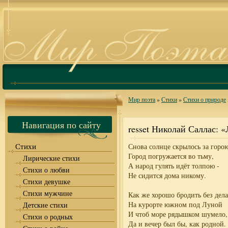
Мир поэта
»
Стихи
»
Стихи о природе
Навигация по сайту
resset Николай Саллас: 
Стихи
Снова солнце скрылось за горо
Город погружается во тьму,
Лирические стихи
А народ гулять идёт толпою -
Стихи о любви
Не сидится дома никому.
Стихи девушке
Стихи мужчине
Как же хорошо бродить без дела
На курорте южном под Луной
Детские стихи
И чтоб море рядышком шумело,
Стихи о родных
Да и вечер был бы, как родной.