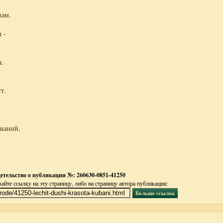
нам.
 -
а.
т.
аваний,
тельство о публикации №: 260630-0851-41250
йте ссылку на эту страницу, либо на страницу автора публикации: