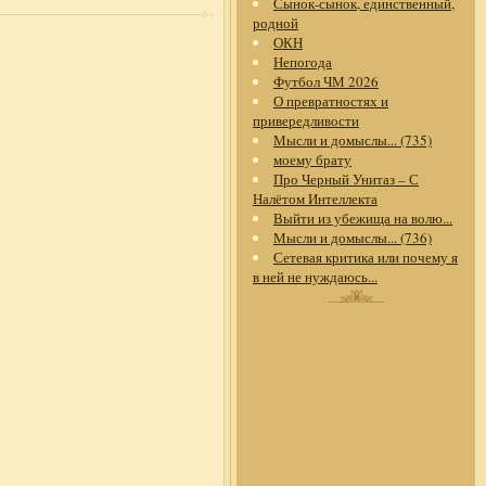
Сынок-сынок, единственный,
родной
ОКН
Непогода
Футбол ЧМ 2026
О превратностях и
привередливости
Мысли и домыслы... (735)
моему брату
Про Черный Унитаз – С
Налётом Интеллекта
Выйти из убежища на волю...
Мысли и домыслы... (736)
Сетевая критика или почему я
в ней не нуждаюсь...