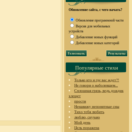
Обновление сайта, с чего начать?
Обновление программной части
Версия для мобильных
устройств
Добавление новых функций
Добавление новых категорий
Популярные стихи
Только кто и где вас ждет?!
Не говори о наболевшем...
Сплошная грязь, ведь дождик
хлещет
прости
Ненавижу непонятные сны
Тихо тебя любить
люблю, скучаю
Мой день
Цель поражена