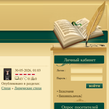
Личный кабинет
30-05-2026, 01:03
Логин :
Пароль :
43
0
0
Опубликовано в разделах:
Стихи
»
Лирические стихи
»
Регистрация
»
Напомнить пароль?
Опрос посетителей