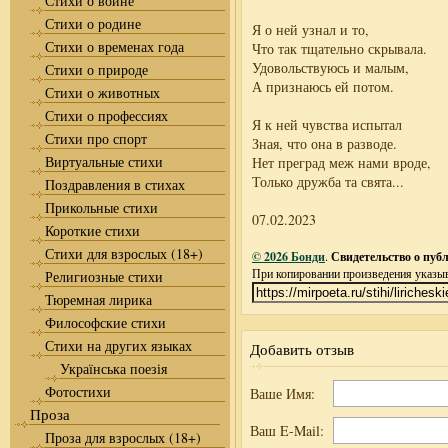
Стихи о войне
Стихи о родине
Я о ней узнал и то,
Стихи о временах года
Что так тщательно скрывала.
Удовольствуюсь и малым,
Стихи о природе
А признаюсь ей потом.
Стихи о животных
Стихи о профессиях
Я к ней чувства испытал
Стихи про спорт
Зная, что она в разводе.
Виртуальные стихи
Нет преград меж нами вроде,
Только дружба та свята...
Поздравления в стихах
Прикольные стихи
07.02.2023
Короткие стихи
Стихи для взрослых (18+)
© 2026 Бонди
.
Свидетельство о публ
При копировании произведения указыва
Религиозные стихи
Тюремная лирика
Философские стихи
Стихи на других языках
Добавить отзыв
Українська поезія
Фотостихи
Ваше Имя:
Проза
Ваш E-Mail:
Проза для взрослых (18+)