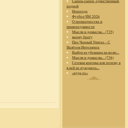
Сынок-сынок, единственный,
родной
Непогода
Футбол ЧМ 2026
О превратностях и
привередливости
Мысли и домыслы... (735)
моему брату
Про Черный Унитаз – С
Налётом Интеллекта
Выйти из убежища на волю...
Мысли и домыслы... (736)
Сетевая критика или почему я
в ней не нуждаюсь...
«куда-то»