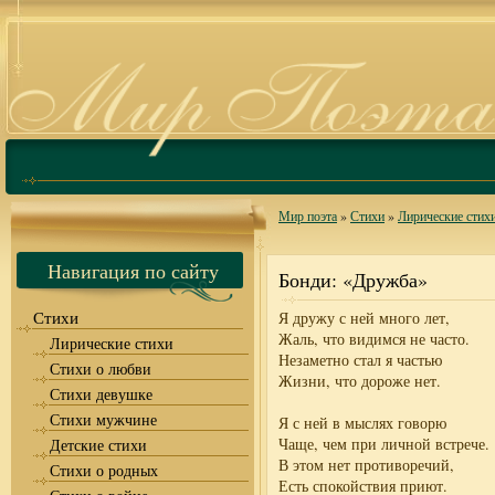
Мир поэта
»
Стихи
»
Лирические стих
Навигация по сайту
Бонди: «Дружба»
Стихи
Я дружу с ней много лет,
Жаль, что видимся не часто.
Лирические стихи
Незаметно стал я частью
Стихи о любви
Жизни, что дороже нет.
Стихи девушке
Стихи мужчине
Я с ней в мыслях говорю
Чаще, чем при личной встрече.
Детские стихи
В этом нет противоречий,
Стихи о родных
Есть спокойствия приют.