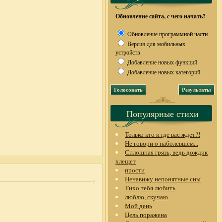
Обновление сайта, с чего начать?
Обновление программной части
Версия для мобильных
устройств
Добавление новых функций
Добавление новых категорий
Популярные стихи
Только кто и где вас ждет?!
Не говори о наболевшем...
Сплошная грязь, ведь дождик
хлещет
прости
Ненавижу непонятные сны
Тихо тебя любить
люблю, скучаю
Мой день
Цель поражена