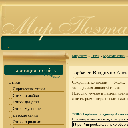
Мир поэта
»
Стихи
»
Короткие стихи
»
Навигация по сайту
Горбачев Владимир Але
Стихи
Сохранять конюшни — блажь,
это ведь для лошадей гараж.
Лирические стихи
Историю нужно в памяти храни
Стихи о любви
а не старыми пережитками жи
Стихи девушке
Стихи мужчине
© 2026 Горбачев Владимир Алекса
Детские стихи
При копировании произведения указыва
Стихи о родных