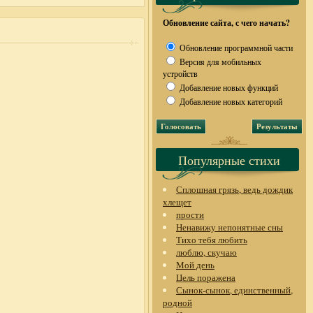
Обновление сайта, с чего начать?
Обновление программной части
Версия для мобильных
устройств
Добавление новых функций
Добавление новых категорий
Популярные стихи
Сплошная грязь, ведь дождик
хлещет
прости
Ненавижу непонятные сны
Тихо тебя любить
люблю, скучаю
Мой день
Цель поражена
Сынок-сынок, единственный,
родной