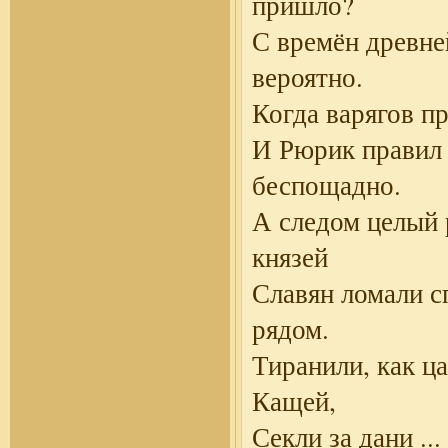
пришло?
С времён древн
вероятно.
Когда варягов п
И Рюрик правил
беспощадно.
А следом целый 
князей
Славян ломали с
рядом.
Тиранили, как ц
Кащей,
Секли за дани
...