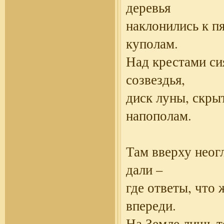
деревья
наклонились к п
куполам.
Над крестами с
созвездья,
диск луны, скры
напополам.
Там вверху неог
дали –
где ответы, что 
впереди.
На Земле лишь т