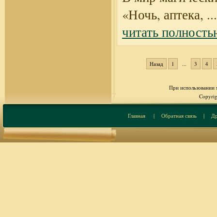
«Ночь, аптека,
...
читать полность
Назад
1
...
3
4
При использовании м
Copyrig
Главная
|
Обратная связь
|
Др