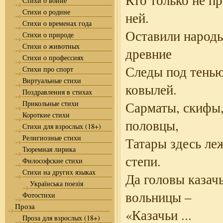
Кто только не п
Стихи о войне
Стихи о родине
ней.
Стихи о временах года
Оставили народ
Стихи о природе
Стихи о животных
древние
Стихи о профессиях
Следы под тень
Стихи про спорт
Виртуальные стихи
ковылей.
Поздравления в стихах
Прикольные стихи
Сарматы, скифы,
Короткие стихи
половцы,
Стихи для взрослых (18+)
Религиозные стихи
Татары здесь ле
Тюремная лирика
степи.
Философские стихи
Стихи на других языках
Да головы казач
Українська поезія
вольницы –
Фотостихи
Проза
«Казачьи
...
Проза для взрослых (18+)