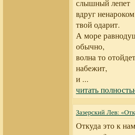
слышный лепет
вдруг ненароком
твой одарит.
А море равнодуш
обычно,
волна то отойдет
набежит,
и
...
читать полность
Зазерский Лев: «От
Откуда это к на