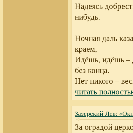
Надеясь добрест
нибудь.
Ночная даль каз
краем,
Идёшь, идёшь – 
без конца.
Нет никого – ве
читать полность
Зазерский Лев: «Ок
За оградой церк