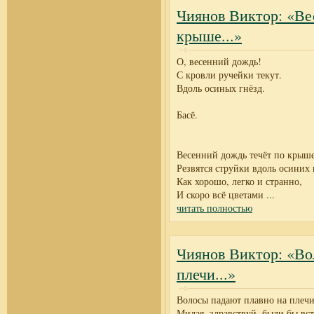
Чиянов Виктор: «Ве
крыше...»
О, весенний дождь!
С кровли ручейки текут.
Вдоль осиных гнёзд.
Басё.
Весенний дождь течёт по крыше
Резвятся струйки вдоль осиних 
Как хорошо, легко и странно,
И скоро всё цветами
...
читать полностью
Чиянов Виктор: «Во
плечи...»
Волосы падают плавно на плечи.
Милая, здравствуй, были бы вст