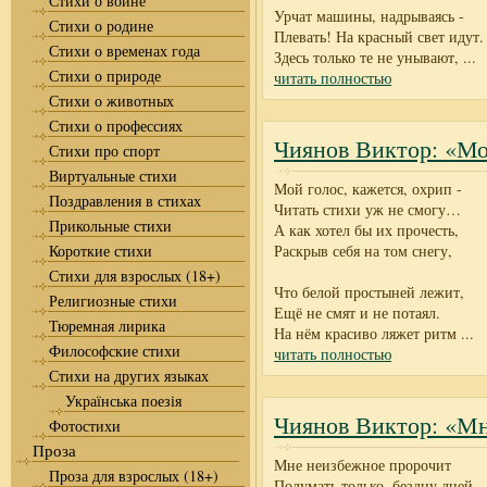
Стихи о войне
Урчат машины, надрываясь -
Стихи о родине
Плевать! На красный свет идут.
Стихи о временах года
Здесь только те не унывают,
...
Стихи о природе
читать полностью
Стихи о животных
Стихи о профессиях
Чиянов Виктор: «Мой
Стихи про спорт
Виртуальные стихи
Мой голос, кажется, охрип -
Поздравления в стихах
Читать стихи уж не смогу…
Прикольные стихи
А как хотел бы их прочесть,
Короткие стихи
Раскрыв себя на том снегу,
Стихи для взрослых (18+)
Что белой простыней лежит,
Религиозные стихи
Ещё не смят и не потаял.
Тюремная лирика
На нём красиво ляжет ритм
...
Философские стихи
читать полностью
Стихи на других языках
Українська поезія
Чиянов Виктор: «Мн
Фотостихи
Проза
Мне неизбежное пророчит
Проза для взрослых (18+)
Подумать только, бездну дней...