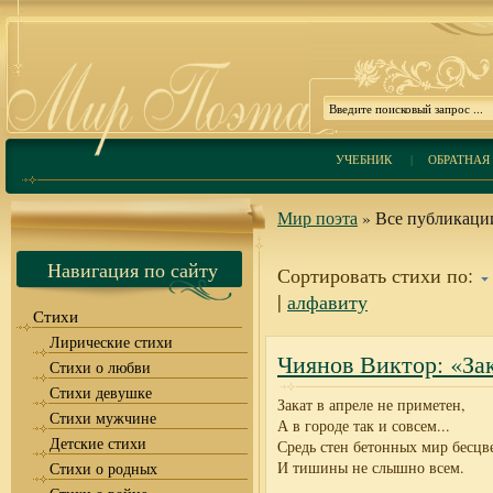
УЧЕБНИК
|
ОБРАТНАЯ 
Мир поэта
» Все публикации
Навигация по сайту
Сортировать стихи по:
|
алфавиту
Стихи
Лирические стихи
Чиянов Виктор: «Зак
Стихи о любви
Стихи девушке
Закат в апреле не приметен,
Стихи мужчине
А в городе так и совсем...
Детские стихи
Средь стен бетонных мир бесцв
И тишины не слышно всем.
Стихи о родных