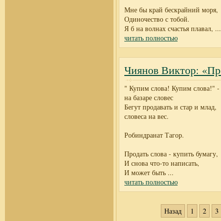
Мне бы край бескрайний моря,
Одиночество с тобой.
Я б на волнах счастья плавал,
...
читать полностью
Чиянов Виктор: «Про
" Купим слова! Купим слова!" -
на базаре словес
Бегут продавать и стар и млад,
словеса на вес.
Робиндранат Тагор.
Продать слова - купить бумагу,
И снова что-то написать,
И может быть
...
читать полностью
Назад
1
2
3