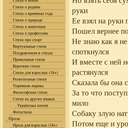
Но взять себя су
Стихи о войне
Стихи о родине
руки
Стихи о временах года
Ее взял на руки 
Стихи о природе
Стихи о животных
Пошел вернее п
Стихи о профессиях
Не знаю как я не
Стихи про спорт
Виртуальные стихи
споткнулся
Поздравления в стихах
Прикольные стихи
И вместе с ней н
Короткие стихи
растянулся
Стихи для взрослых (18+)
Религиозные стихи
Сказала бы она 
Тюремная лирика
За то что поступ
Философские стихи
Стихи на других языках
мило
Українська поезія
Собаку злую нат
Фотостихи
Проза
Потом еще и ур
Проза для взрослых (18+)