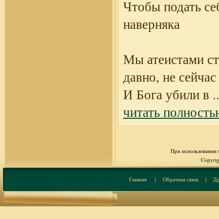
Чтобы подать се
наверняка
Мы атеистами ст
давно, не сейчас
И Бога убили в
..
читать полность
При использовании м
Copyrig
Главная
|
Обратная связь
|
Др