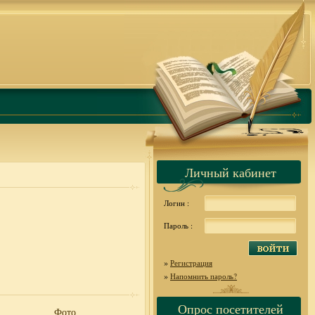
Личный кабинет
Логин :
Пароль :
»
Регистрация
»
Напомнить пароль?
Опрос посетителей
Фото