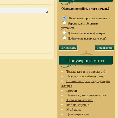
Обновление сайта, с чего начать?
Обновление программной части
Версия для мобильных
устройств
Добавление новых функций
Добавление новых категорий
Популярные стихи
Только кто и где вас ждет?!
Не говори о наболевшем...
Сплошная грязь, ведь дождик
хлещет
прости
Ненавижу непонятные сны
Тихо тебя любить
люблю, скучаю
Мой день
Цель поражена