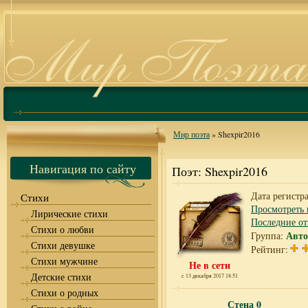
Мир поэта
» Shexpir2016
Навигация по сайту
Поэт: Shexpir2016
Дата регистра
Стихи
Просмотреть 
Лирические стихи
Последние о
Стихи о любви
Авто
Группа:
Стихи девушке
Рейтинг:
Стихи мужчине
Не в сети
Детские стихи
с 13 декабря 2017 18:51
Стихи о родных
Стена
0