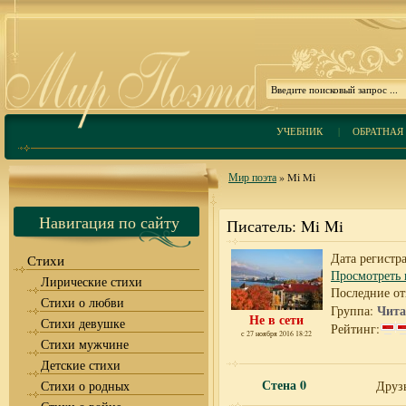
УЧЕБНИК
|
ОБРАТНАЯ 
Мир поэта
» Mi Mi
Навигация по сайту
Писатель: Mi Mi
Дата регистра
Стихи
Просмотреть 
Лирические стихи
Последние от
Стихи о любви
Чита
Группа:
Не в сети
Стихи девушке
Рейтинг:
с 27 ноября 2016 18:22
Стихи мужчине
Детские стихи
Стена
0
Стихи о родных
Друзь