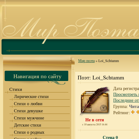
Мир поэта
» Loi_Schtamm
Навигация по сайту
Поэт: Loi_Schtamm
Дата регистр
Стихи
Просмотреть 
Лирические стихи
Последние о
Стихи о любви
Чита
Группа:
Стихи девушке
Рейтинг:
Стихи мужчине
Не в сети
Детские стихи
с 10 августа 2015 16:44
Стихи о родных
Стена
0