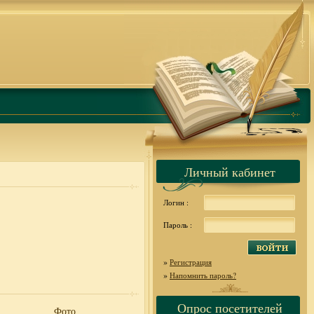
Личный кабинет
Логин :
Пароль :
»
Регистрация
»
Напомнить пароль?
Опрос посетителей
Фото