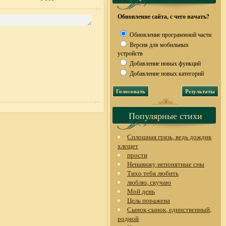
Обновление сайта, с чего начать?
Обновление программной части
Версия для мобильных
устройств
Добавление новых функций
Добавление новых категорий
Популярные стихи
Сплошная грязь, ведь дождик
хлещет
прости
Ненавижу непонятные сны
Тихо тебя любить
люблю, скучаю
Мой день
Цель поражена
Сынок-сынок, единственный,
родной