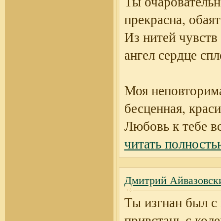
Ты очаровательн
прекрасна, обаят
Из нитей чувств
ангел сердце спл
Моя неповторим
бесценная, краси
Любовь к тебе в
читать полность
Дмитрий Айвазовски
Ты изгнан был с 
привстань с коле