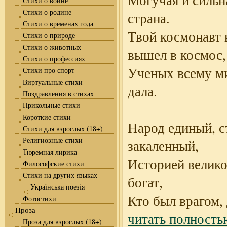
Могучая и сильн
Стихи о войне
Стихи о родине
страна.
Стихи о временах года
Твой космонавт 
Стихи о природе
Стихи о животных
вышел в космос,
Стихи о профессиях
Ученых всему м
Стихи про спорт
Виртуальные стихи
дала.
Поздравления в стихах
Прикольные стихи
Короткие стихи
Народ единый, с
Стихи для взрослых (18+)
Религиозные стихи
закаленный,
Тюремная лирика
Историей велико
Философские стихи
Стихи на других языках
богат,
Українська поезія
Кто был врагом,
Фотостихи
Проза
читать полность
Проза для взрослых (18+)