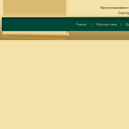
При использовании м
Copyrig
Главная
|
Обратная связь
|
Др