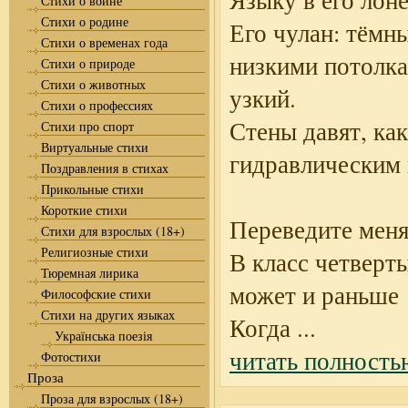
Языку в его лоне
Стихи о войне
Стихи о родине
Его чулан: тёмн
Стихи о временах года
низкими потолка
Стихи о природе
Стихи о животных
узкий.
Стихи о профессиях
Стены давят, как
Стихи про спорт
Виртуальные стихи
гидравлическим 
Поздравления в стихах
Прикольные стихи
Короткие стихи
Переведите меня
Стихи для взрослых (18+)
Религиозные стихи
В класс четверты
Тюремная лирика
может и раньше
Философские стихи
Стихи на других языках
Когда
...
Українська поезія
читать полность
Фотостихи
Проза
Проза для взрослых (18+)