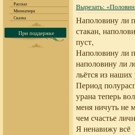
Рассказ
Вырезать: «Полови
Миниатюра
Сказка
Наполовину ли 
стакан, наполов
При поддержке
пуст,
Наполовину ли п
наполовину ли л
льётся из наших 
Период полурас
урана теперь во
меня ничуть не 
чем счастье личн
Я ненавижу всё