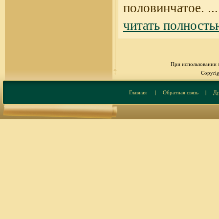
половинчатое.
...
читать полность
При использовании м
Copyrig
Главная
|
Обратная связь
|
Др