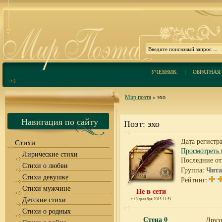
УЧЕБНИК
|
ОБРАТНАЯ 
Мир поэта
» эхо
Навигация по сайту
Поэт: эхо
Дата регистра
Стихи
Просмотреть 
Лирические стихи
Последние от
Стихи о любви
Чита
Группа:
Стихи девушке
Рейтинг:
Стихи мужчине
Не в сети
Детские стихи
с 13 декабря 2015 11:51
Стихи о родных
Стена
0
Друзь