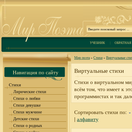
УЧЕБНИК
|
ОБРАТНАЯ 
Мир поэта
»
Стихи
»
Виртуальные сти
Виртуальные стихи
Навигация по сайту
Стихи о виртуальном мир
Стихи
всём том, что имеет к э
Лирические стихи
программистах и так дал
Стихи о любви
Стихи девушке
Сортировать стихи по:
Стихи мужчине
|
алфавиту
Детские стихи
Стихи о родных