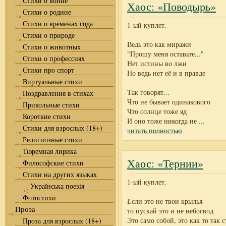
Стихи о войне
Хаос: «Поводырь»
Стихи о родине
Стихи о временах года
1-ый куплет.
Стихи о природе
Ведь это как миражи
Стихи о животных
"Прошу меня оставьте..."
Стихи о профессиях
Нет истины во лжи
Стихи про спорт
Но ведь нет её и в правде
Виртуальные стихи
Так говорят...
Поздравления в стихах
Что не бывает одинакового
Прикольные стихи
Что солнце тоже яд
Короткие стихи
И оно тоже никогда не
...
Стихи для взрослых (18+)
читать полностью
Религиозные стихи
Тюремная лирика
Хаос: «Тернии»
Философские стихи
Стихи на других языках
1-ый куплет.
Українська поезія
Фотостихи
Если это не твои крылья
Проза
то пускай это и не небосвод
Это само собой, это как то так 
Проза для взрослых (18+)