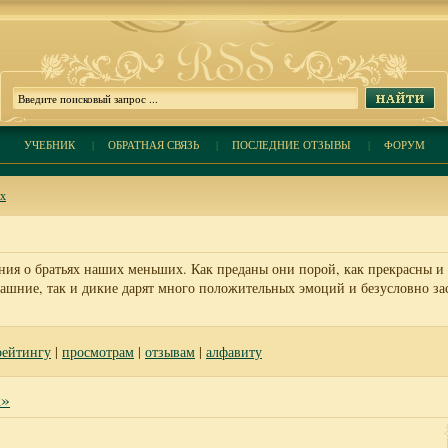
УЧЕБНИК
|
ОБРАТНАЯ СВЯЗЬ
|
ПОСЛЕДНИЕ ОТЗЫВЫ
|
ФОРУМ
ых
ния о братьях наших меньших. Как преданы они порой, как прекрасны и
шние, так и дикие дарят много положительных эмоций и безусловно за
рейтингу
|
просмотрам
|
отзывам
|
алфавиту
к»