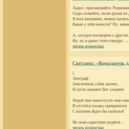
Ладно, присаживайся. Разреша
Сиди спокойно, волю рукам не 
Я весь внимание, можно колись
Какие у тебя новости? Ну, начи
А, сегодня поговорим о другом.
Ну, ну я давно этого ожидал.
...
читать полностью
Светлана: «Концлагерь д
[
Эпиграф:
Замученных собак жалею,
И пусть накажет Бог злодеев!
Порой мне кажется,что мир наш
В отстой,в клоаку превратился,
С катушек,будто бы скатился!
Не знаю,садистами родятся
...
читать полностью