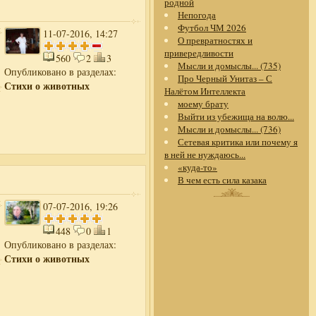
родной
Непогода
Футбол ЧМ 2026
11-07-2016, 14:27
О превратностях и
привередливости
560
2
3
Мысли и домыслы... (735)
Опубликовано в разделах:
Про Черный Унитаз – С
Стихи о животных
Налётом Интеллекта
моему брату
Выйти из убежища на волю...
Мысли и домыслы... (736)
Сетевая критика или почему я
в ней не нуждаюсь...
«куда-то»
В чем есть сила казака
07-07-2016, 19:26
448
0
1
Опубликовано в разделах:
Стихи о животных