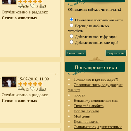
636
0
3
Обновление сайта, с чего начать?
Опубликовано в разделах:
Стихи о животных
Обновление программной части
Версия для мобильных
устройств
Добавление новых функций
Добавление новых категорий
Популярные стихи
15-07-2016, 11:09
Только кто и где вас ждет?!
Сплошная грязь, ведь дождик
615
0
3
хлещет
Опубликовано в разделах:
прости
Стихи о животных
Ненавижу непонятные сны
Тихо тебя любить
люблю, скучаю
Мой день
Цель поражена
Сынок-сынок, единственный,