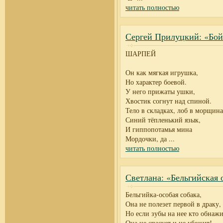
читать полностью
Сергей Прилуцкий: «Бой
ШАРПЕЙ
Он как мягкая игрушка,
Но характер боевой.
У него прижаты ушки,
Хвостик согнут над спиной.
Тело в складках, лоб в морщина
Синий тёпленький язык,
И гиппопотамья мина
Мордочки, да
...
читать полностью
Светлана: «Бельгийская 
Бельгийка-особая собака,
Она не полезет первой в драку,
Но если зубы на нее кто обнажи
Она не спасует и не убежит!