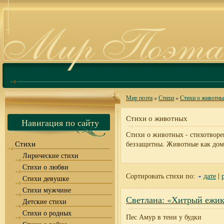
Мир поэта
»
Стихи
»
Стихи о животн
Стихи о животных
Навигация по сайту
Стихи о животных - стихотворе
Стихи
беззащитны. Животные как дома
Лирические стихи
Стихи о любви
Сортировать стихи по:
дате
|
Стихи девушке
Стихи мужчине
Светлана: «Хитрый ежи
Детские стихи
Стихи о родных
Пес Амур в тени у будки