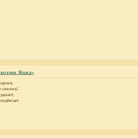
и козлик Яшка»
одился,
е снилось!
тдыхает,
подбегает.