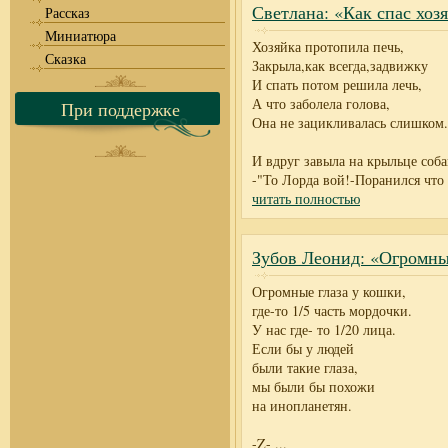
Светлана: «Как спас хоз
Рассказ
Миниатюра
Хозяйка протопила печь,
Сказка
Закрыла,как всегда,задвижку
И спать потом решила лечь,
А что заболела голова,
При поддержке
Она не зацикливалась слишком.
И вдруг завыла на крыльце соба
-"То Лорда вой!-Поранился что 
читать полностью
Зубов Леонид: «Огромны
Огромные глаза у кошки,
где-то 1/5 часть мордочки.
У нас где- то 1/20 лица.
Если бы у людей
были такие глаза,
мы были бы похожи
на инопланетян.
-Z-
...