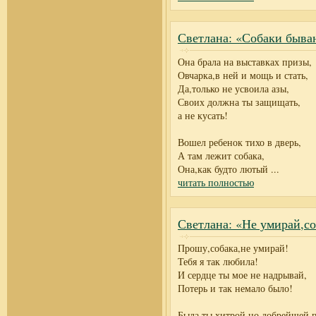
Светлана: «Собаки быва
Она брала на выставках призы,
Овчарка,в ней и мощь и стать,
Да,только не усвоила азы,
Своих должна ты защищать,
а не кусать!
Вошел ребенок тихо в дверь,
А там лежит собака,
Она,как будто лютый
...
читать полностью
Светлана: «Не умирай,со
Прошу,собака,не умирай!
Тебя я так любила!
И сердце ты мое не надрывай,
Потерь и так немало было!
Была ты хитрой,но добрейшей 