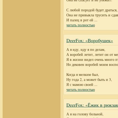
С любой породой будет драться,
Она не привыкла трусить и сдав
И палец в рот ей
...
читать полностью
DeerFox: «Воробушек»
А я иду, иду я по делам,
А воробей летит, летит он от ме
Я в жизни видел очень много п
Но дековен воробей моим восп
Когда я мелким был,
Ну года 2, а может быть и 3,
Я с мамою своей
...
читать полностью
DeerFox: «Ёжик в рюкзак
А я на голову больной,