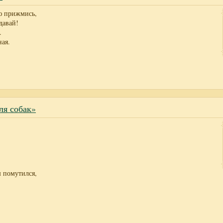
ю прижмись,
давай!
.
ная.
ля собак»
 помутился,