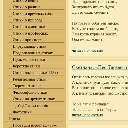
Стихи о войне
То ли дремлет,то ли спит,
Стихи о родине
Зашуршало что-то будто,
Да,это ежик семенит!
Стихи о временах года
Стихи о природе
По траве к собачьей миске,
Стихи о животных
Вот уже совсем он близко,
Стихи о профессиях
Там кость куриная лежит,
Она ежика манит.
Стихи про спорт
...
Виртуальные стихи
читать полностью
Поздравления в стихах
Прикольные стихи
Короткие стихи
Светлана: «Пес Тарзан 
Стихи для взрослых (18+)
Окотилась козочка,козленочек р
Религиозные стихи
А козленок,ну,и чудо!Какое и н
Тюремная лирика
Вот лежит он в травке,славно о
Философские стихи
А к нему хозяйский пес шустро 
Стихи на других языках
То на лапы припадал,
Українська поезія
То вставал он в стойку,
...
Фотостихи
читать полностью
Проза
Проза для взрослых (18+)