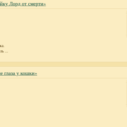
яйку Лорд от смерти»
ка.
ль
...
е глаза у кошки»