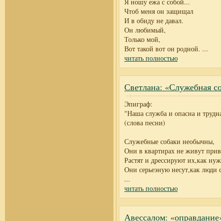
Я ношу ежа с собой...
Чтоб меня он защищал
И в обиду не давал.
Он любимый,
Только мой,
Вот такой вот он родной.
...
читать полностью
Светлана: «Служебная с
Эпиграф:
"Наша служба и опасна и трудна
(слова песни)
Служебные собаки необычны,
Они в квартирах не живут при
Растят и дрессируют их,как нуж
Они серьеэную несут,как люди 
...
читать полностью
Авессалом: «оправдание