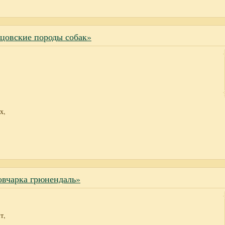
цовские породы собак»
х,
овчарка грюнендаль»
т,