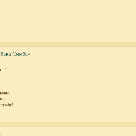
обака Симба»
..."
вычно,
но,
службу!
»