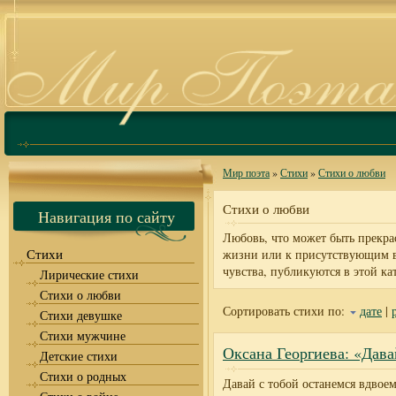
Мир поэта
»
Стихи
»
Стихи о любви
Стихи о любви
Навигация по сайту
Любовь, что может быть прекра
Стихи
жизни или к присутствующим в 
чувства, публикуются в этой ка
Лирические стихи
Стихи о любви
Сортировать стихи по:
дате
|
Стихи девушке
Стихи мужчине
Оксана Георгиева: «Дава
Детские стихи
Стихи о родных
Давай с тобой останемся вдвоем