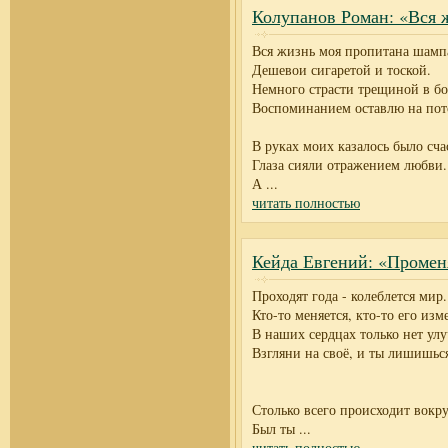
Колупанов Роман: «Вся 
Вся жизнь моя пропитана шамп
Дешевои сигаретой и тоской.
Немного страсти трещиной в бо
Воспоминанием оставлю на по
В руках моих казалось было сча
Глаза сияли отражением любви.
А
...
читать полностью
Кейда Евгений: «Промен
Проходят года - колеблется мир.
Кто-то меняется, кто-то его изм
В наших сердцах только нет ул
Взгляни на своё, и ты лишишьс
Столько всего происходит вокру
Был ты
...
читать полностью