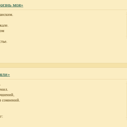
жизнь моя»
анским.
кале.
том
стье.
яли»
.
енил.
учшений,
я сомнений.
г: