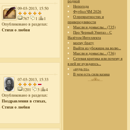
родной
Непогода
09-03-2013, 15:50
Футбол ЧМ 2026
О превратностях и
767
1
1
привередливости
Опубликовано в разделах:
Мысли и домыслы... (735)
Стихи о любви
Про Черный Унитаз – С
Налётом Интеллекта
моему брату
Выйти из убежища на волю...
Мысли и домыслы... (736)
Сетевая критика или почему я
в ней не нуждаюсь...
«куда-то»
В чем есть сила казака
07-03-2013, 15:33
1201
3
4
Опубликовано в разделах:
Поздравления в стихах,
Стихи о любви