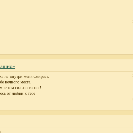
рашно»
ука из внутри меня сжирает.
бе вечного места,
мне там сильно тесно !
юсь от любви к тебе
 ,