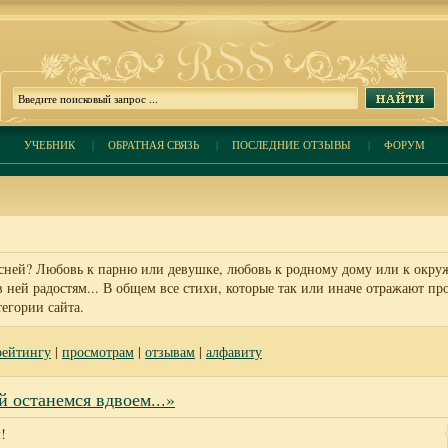
УЧЕБНИК
|
ОБРАТНАЯ СВЯЗЬ
|
ПОСЛЕДНИЕ ОТЗЫВЫ
|
ФОРУМ
сней? Любовь к парню или девушке, любовь к родному дому или к окру
ней радостям... В общем все стихи, которые так или иначе отражают пр
тегории сайта.
рейтингу
|
просмотрам
|
отзывам
|
алфавиту
й останемся вдвоем...»
!