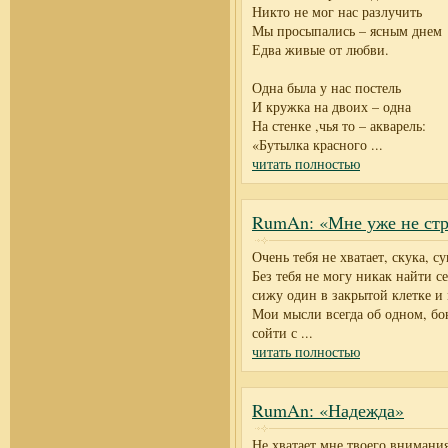
Никто не мог нас разлучить
Мы просыпались – ясным днем
Едва живые от любви.
Одна была у нас постель
И кружка на двоих – одна
На стенке ,чья то – акварель:
«Бутылка красного
...
читать полностью
RumAn: «Мне уже не ст
Очень тебя не хватает, скука, с
Без тебя не могу никак найти се
сижу один в закрытой клетке и 
Мои мысли всегда об одном, бо
сойти с
...
читать полностью
RumAn: «Надежда»
Не хватает мне твоего внимания