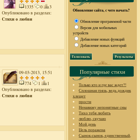
1335
0
3
Обновление сайта, с чего начать?
Опубликовано в разделах:
Стихи о любви
Обновление программной части
Версия для мобильных
устройств
Добавление новых функций
Добавление новых категорий
Популярные стихи
09-03-2013, 15:51
774
1
1
Только кто и где вас ждет?!
Опубликовано в разделах:
Сплошная грязь, ведь дождик
Стихи о любви
хлещет
прости
Ненавижу непонятные сны
Тихо тебя любить
люблю, скучаю
Мой день
Цель поражена
Сынок-сынок, единственный,