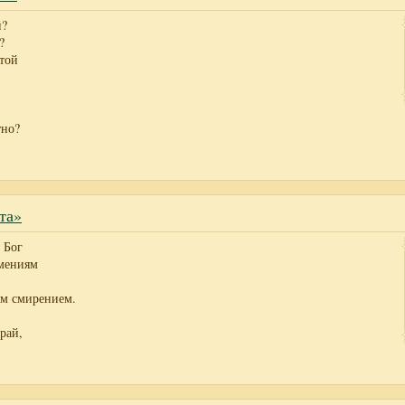
й?
?
 той
тно?
рта»
 Бог
амениям
м смирением.
рай,