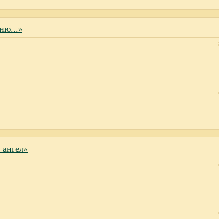
ню...»
 ангел»