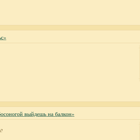
ьс»
босоногой выйдешь на балкон»
а?