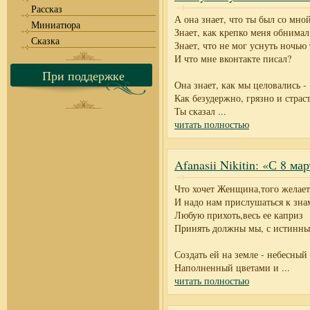
Рассказ
А она знает, что ты был со мно
Миниатюра
Знает, как крепко меня обнимал
Сказка
Знает, что не мог уснуть ночью
И что мне вконтакте писал?
При поддержке
Она знает, как мы целовались -
Как безудержно, грязно и страс
Ты сказал
...
читать полностью
Afanasii Nikitin: «С 8 ма
Что хочет Женщина,того желает
И надо нам прислушаться к зн
Любую прихоть,весь ее каприз
Принять должны мы, с истинны
Создать ей на земле - небесный 
Наполненный цветами и
...
читать полностью