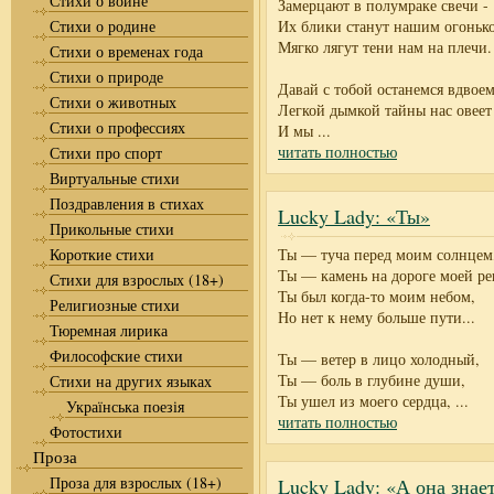
Стихи о войне
Замерцают в полумраке свечи -
Стихи о родине
Их блики станут нашим огоньк
Мягко лягут тени нам на плечи.
Стихи о временах года
Стихи о природе
Давай с тобой останемся вдвоем
Стихи о животных
Легкой дымкой тайны нас овеет
Стихи о профессиях
И мы
...
читать полностью
Стихи про спорт
Виртуальные стихи
Поздравления в стихах
Lucky Lady: «Ты»
Прикольные стихи
Короткие стихи
Ты — туча перед моим солнцем
Ты — камень на дороге моей ре
Стихи для взрослых (18+)
Ты был когда-то моим небом,
Религиозные стихи
Но нет к нему больше пути...
Тюремная лирика
Философские стихи
Ты — ветер в лицо холодный,
Ты — боль в глубине души,
Стихи на других языках
Ты ушел из моего сердца,
...
Українська поезія
читать полностью
Фотостихи
Проза
Проза для взрослых (18+)
Lucky Lady: «А она знае