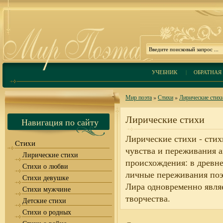
УЧЕБНИК
|
ОБРАТНАЯ 
Мир поэта
»
Стихи
»
Лирические стих
Лирические стихи
Навигация по сайту
Лирические стихи - сти
Стихи
чувства и переживания а
Лирические стихи
происхождения: в древн
Стихи о любви
личные переживания поэ
Стихи девушке
Лира одновременно явля
Стихи мужчине
творчества.
Детские стихи
Стихи о родных