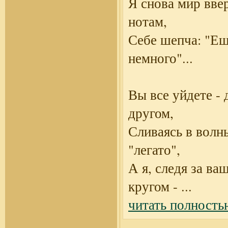
Я снова мир вве
нотам,
Себе шепча: "Е
немного"...
Вы все уйдете - 
другом,
Сливаясь в волн
"легато",
А я, следя за ва
кругом -
...
читать полность