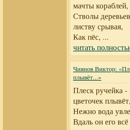
мачты кораблей,
Стволы деревьев
листву срывая,
Как пёс,
...
читать полность
Чиянов Виктор: «Пле
плывёт...»
Плеск ручейка - 
цветочек плывёт
Нежно вода увлек
Вдаль он его всё