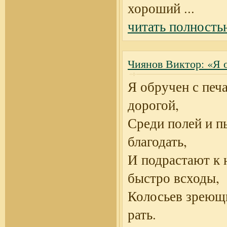
хороший
...
читать полность
Чиянов Виктор: «Я о
Я обручен с печ
дорогой,
Среди полей и п
благодать,
И подрастают к 
быстро всходы,
Колосьев зреющи
рать.