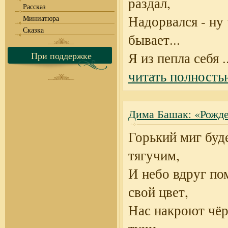
раздал,
Рассказ
Надорвался - ну 
Миниатюра
Сказка
бывает...
Я из пепла себя
.
При поддержке
читать полность
Дима Башак: «Рожд
Горький миг буд
тягучим,
И небо вдруг по
свой цвет,
Нас накроют чё