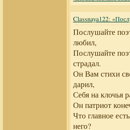
Classnaya122: «Пос
Послушайте поэт
любил,
Послушайте поэт
страдал.
Он Вам стихи св
дарил,
Себя на клочья р
Он патриот конеч
Что главное есть
него?