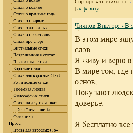
Стихи о войне
Сортировать стихи по:
Стихи о родине
|
алфавиту
Стихи о временах года
Стихи о природе
Чиянов Виктор: «В э
Стихи о животных
Стихи о профессиях
В этом мире зап
Стихи про спорт
слов
Виртуальные стихи
Поздравления в стихах
Я живу и верю в
Прикольные стихи
В мире том, где 
Короткие стихи
Стихи для взрослых (18+)
основ,
Религиозные стихи
Тюремная лирика
Покупают людск
Философские стихи
доверье.
Стихи на других языках
Українська поезія
Фотостихи
Я бесплатно все
Проза
Проза для взрослых (18+)