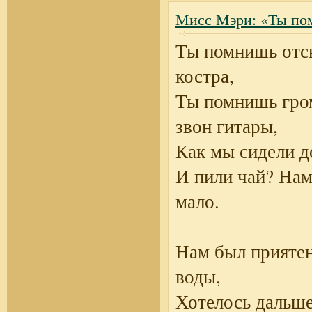
Мисс Мэри: «Ты по
Ты помнишь отс
костра,
Ты помнишь гро
звон гитары,
Как мы сидели д
И пили чай? На
мало.
Нам был приятен
воды,
Хотелось дальше