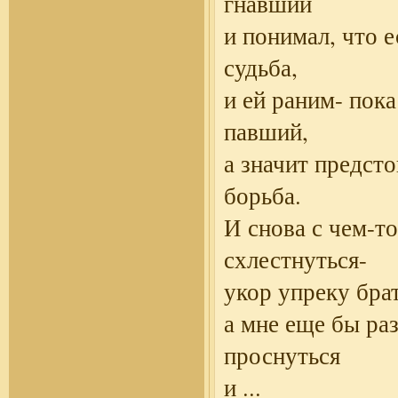
гнавший
и понимал, что е
судьба,
и ей раним- пока
павший,
а значит предсто
борьба.
И снова с чем-т
схлестнуться-
укор упреку бра
а мне еще бы ра
проснуться
и
...