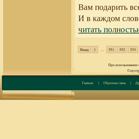
Вам подарить все
И в каждом слов
читать полность
Назад
1
...
551
552
553
При использовании м
Copyrig
Главная
|
Обратная связь
|
Др