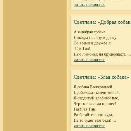
читать полностью
Светлана: «Добрая собак
А я-добрая собака,
Никогда не лезу в драку,
Со всеми в дружбе я:
-Гав!Гав!
Пью лимонад на брудершафт.
...
читать полностью
Светлана: «Злая собака»
Я собака Баскервилей,
Пробежала тысячи милей,
Я-сердитый,злобный пес,
Черт меня сюда принес!
Гав!Гав!Гав!
Разбегайтесь кто куда,
Не то будет вам беда!
...
читать полностью