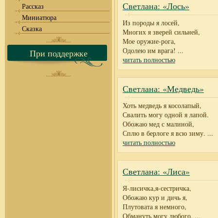
Светлана: «Лось»
Рассказ
Миниатюра
Из породы я лосей,
Сказка
Многих я зверей сильней,
Мое оружие-рога,
Одолею им врага!
...
При поддержке
читать полностью
Светлана: «Медведь»
Хоть медведь я косолапый,
Свалить могу одной я лапой.
Обожаю мед с малиной,
Сплю в берлоге я всю зиму.
...
читать полностью
Светлана: «Лиса»
Я-лисичка,я-сестричка,
Обожаю кур и дичь я,
Плутовата я немного,
Обмануть могу любого.
...