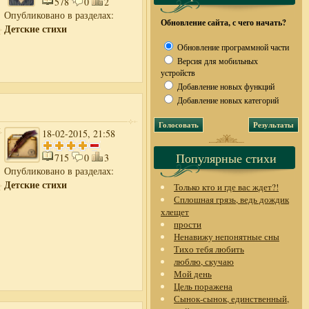
578
0
2
Опубликовано в разделах:
Обновление сайта, с чего начать?
Детские стихи
Обновление программной части
Версия для мобильных
устройств
Добавление новых функций
Добавление новых категорий
18-02-2015, 21:58
Популярные стихи
715
0
3
Опубликовано в разделах:
Детские стихи
Только кто и где вас ждет?!
Сплошная грязь, ведь дождик
хлещет
прости
Ненавижу непонятные сны
Тихо тебя любить
люблю, скучаю
Мой день
Цель поражена
Сынок-сынок, единственный,