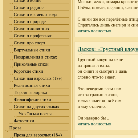
Стихи о войне
Мошки, жуки, комары кровосос
Стихи о родине
Пчёлы, шмели, шершни, слепни
Стихи о временах года
С ними же все перелётные птиц
Стихи о природе
Спрятались лишь снегири и си
Стихи о животных
читать полностью
Стихи о профессиях
Стихи про спорт
Ласков: «Грустный клоун
Виртуальные стихи
Поздравления в стихах
Грустный клоун на окне
Прикольные стихи
из тряпья и ваты,
Короткие стихи
он сидит и смотрит в даль
словно что-то знает.
Стихи для взрослых (18+)
Религиозные стихи
Что неведомо всем нам
Тюремная лирика
что за гранью жизни,
Философские стихи
только знает он всё сам
и ему отлично.
Стихи на других языках
Українська поезія
Он наверно бы
...
Фотостихи
читать полностью
Проза
Проза для взрослых (18+)