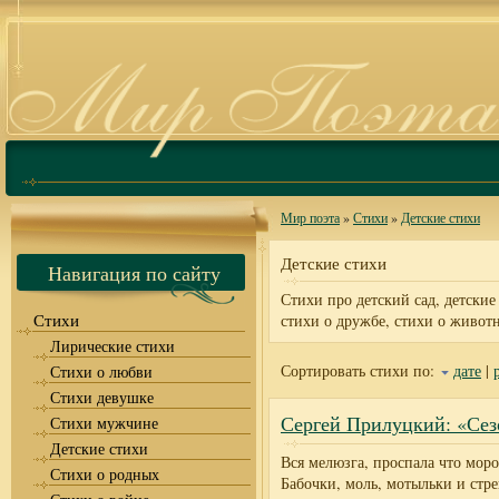
Мир поэта
»
Стихи
»
Детские стихи
Детские стихи
Навигация по сайту
Стихи про детский сад, детские
Стихи
стихи о дружбе, стихи о животн
Лирические стихи
Сортировать стихи по:
дате
|
Стихи о любви
Стихи девушке
Сергей Прилуцкий: «Сез
Стихи мужчине
Детские стихи
Вся мелюзга, проспала что моро
Стихи о родных
Бабочки, моль, мотыльки и стре