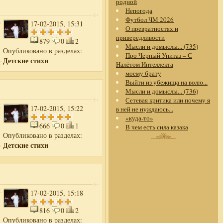
родной
Непогода
Футбол ЧМ 2026
17-02-2015, 15:31
О превратностях и
привередливости
879
0
2
Мысли и домыслы... (735)
Опубликовано в разделах:
Про Черный Унитаз – С
Детские стихи
Налётом Интеллекта
моему брату
Выйти из убежища на волю...
Мысли и домыслы... (736)
Сетевая критика или почему я
17-02-2015, 15:22
в ней не нуждаюсь...
«куда-то»
666
0
1
В чем есть сила казака
Опубликовано в разделах:
Детские стихи
17-02-2015, 15:18
816
0
2
Опубликовано в разделах: