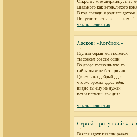
Откройте мне двери,впустите м
Шального как ветер,лихого коня
В год лошади я родился,друзья,
Попутного ветра желаю вам я!
.
читать полностью
Ласков: «Котёнок.»
Глупый серый мой котёнок
ты совсем совсем один.
Во дворе тоскуешь что-то
слёзы льют не без причин.
Где же этот добрый дядя
что же бросил здесь тебя,
видно ты ему не нужен
вот и плачешь как дитя.
...
читать полностью
Сергей Прилуцкий: «Па
Взялся вдруг павлин реветь: