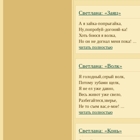
Светлана: «Заяц»
А я зайка-попрыгайка,
Ну,попробуй-догоняй-ка!
Хоть боюся я волка,
Но он не догнал меня пока!
...
читать полностью
Светлана: «Волк»
Я голодный,серый волк,
Потому зубами щелк,
Я не ел уже давно,
Весь живот уже свело,
Разбегайтеся,зверье,
Не то съем вас,е-мое!
...
читать полностью
Светлана: «Конь»