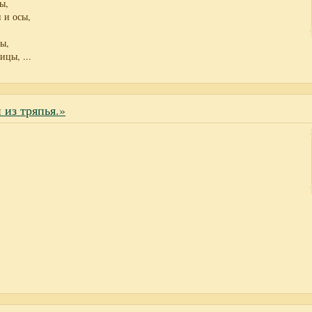
ы,
 и осы,
ы,
ницы,
...
 из тряпья.»