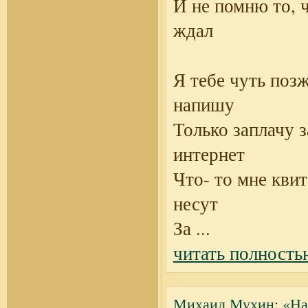
И не помню то, ч
ждал
Я тебе чуть поз
напишу
Только заплачу з
интернет
Что- то мне кви
несут
За
...
читать полность
Михаил Мухин: «На