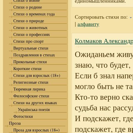
единомышленниками.
Стихи о войне
Стихи о родине
Стихи о временах года
Сортировать стихи по:
Стихи о природе
|
алфавиту
Стихи о животных
Стихи о профессиях
Колмаков Александ
Стихи про спорт
Виртуальные стихи
Ожиданьем живу,
Поздравления в стихах
Прикольные стихи
знаю, что будет,
Короткие стихи
Если б знал напе
Стихи для взрослых (18+)
Религиозные стихи
могло быть не та
Тюремная лирика
Кто-то верно ска
Философские стихи
Стихи на других языках
судьба нас рассу
Українська поезія
И подскажет, где
Фотостихи
Проза
подскажет, где в
Проза для взрослых (18+)