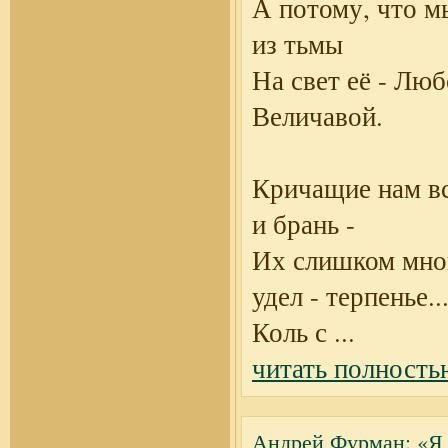
А потому, что м
из тьмы
На свет её - Лю
Величавой.
Кричащие нам вс
и брань -
Их слишком мно
удел - терпенье..
Коль с
...
читать полность
Андрей Фурман: «Я 