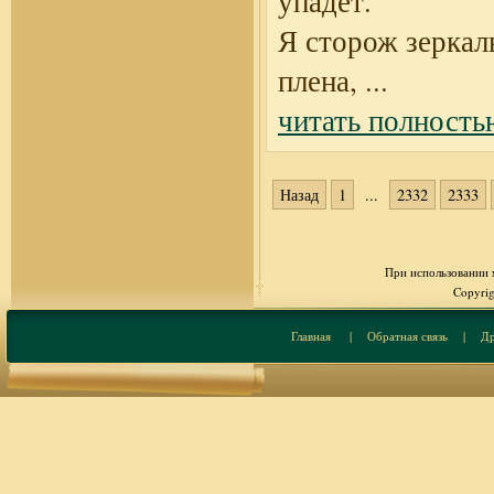
упадет.
Я сторож зеркал
плена,
...
читать полность
Назад
1
...
2332
2333
При использовании м
Copyrig
Главная
|
Обратная связь
|
Др