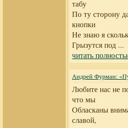
табу
По ту сторону д
кнопки
Не знаю я сколь
Грызутся под
...
читать полность
Андрей Фурман: «Пу
Любите нас не п
что мы
Обласканы вним
славой,