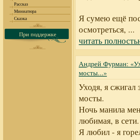
Рассказ
Миниатюра
Я сумею ещё пос
Сказка
осмотреться,
...
При поддержке
читать полность
Андрей Фурман: «Ух
мосты...»
Уходя, я сжигал 
мосты.
Ночь манила мен
любимая, в сети.
Я любил - я горел