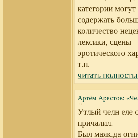
категории могут
содержать боль
количество неце
лексики, сцены
эротического ха
т.п.
читать полность
Артём Арестов: «Че
Утлый челн еле
причалил.
Был маяк,да огн