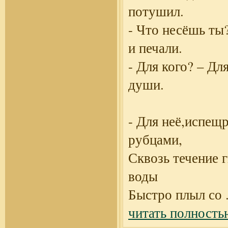
потушил.
- Что несёшь ты
и печали.
- Для кого? – Дл
души.
- Для неё,испещ
рубцами,
Сквозь течение 
воды
Быстро плыл со
.
читать полность