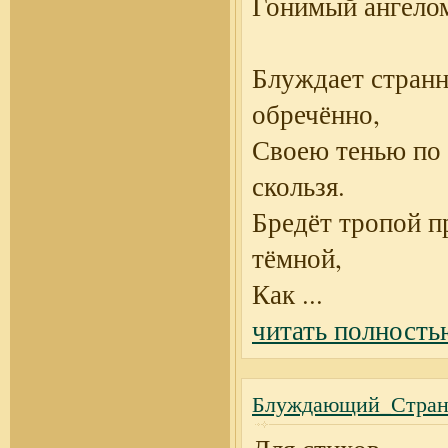
Гонимый ангелом
Блуждает стран
обречённо,
Своею тенью по 
скользя.
Бредёт тропой п
тёмной,
Как
...
читать полность
Блуждающий_Странн