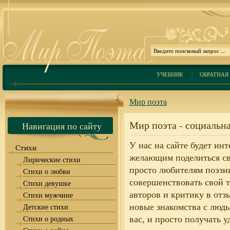
УЧЕБНИК
|
ОБРАТНАЯ 
Мир поэта
Мир поэта - социальна
Навигация по сайту
У нас на сайте будет ин
Стихи
желающим поделиться св
Лирические стихи
просто любителям поэзии
Стихи о любви
совершенствовать свой т
Стихи девушке
авторов и критику в отз
Стихи мужчине
новые знакомства с людь
Детские стихи
вас, и просто получать 
Стихи о родных