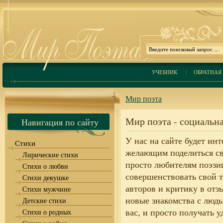
УЧЕБНИК
|
ОБРАТНАЯ 
Мир поэта
Мир поэта - социальна
Навигация по сайту
У нас на сайте будет ин
Стихи
желающим поделиться св
Лирические стихи
просто любителям поэзии
Стихи о любви
совершенствовать свой т
Стихи девушке
авторов и критику в отз
Стихи мужчине
новые знакомства с людь
Детские стихи
вас, и просто получать 
Стихи о родных