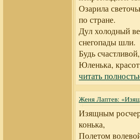
Озарила светоч
по стране.
Дул холодный ве
снегопады шли.
Будь счастливой,
Юленька, красо
читать полность
Женя Лаптев: «Изя
Изящным росче
конька,
Полетом волево