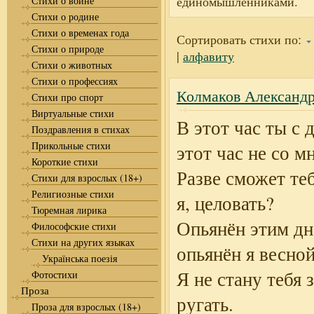
единомышленниками.
Стихи о войне
Стихи о родине
Стихи о временах года
Сортировать стихи по:
Стихи о природе
|
алфавиту
Стихи о животных
Стихи о профессиях
Колмаков Александр
Стихи про спорт
Виртуальные стихи
В этот час ты с 
Поздравления в стихах
Прикольные стихи
этот час не со м
Короткие стихи
Разве сможет теб
Стихи для взрослых (18+)
Религиозные стихи
я, целовать?
Тюремная лирика
Опьянён этим дн
Философские стихи
Стихи на других языках
опьянён я весной
Українська поезія
Я не стану тебя 
Фотостихи
Проза
ругать.
Проза для взрослых (18+)