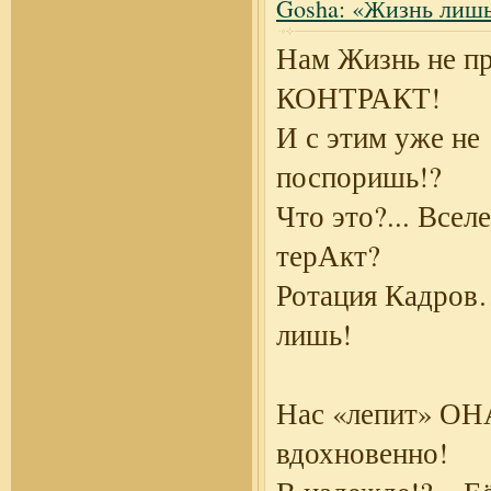
Gosha: «Жизнь лишь
Нам Жизнь не п
КОНТРАКТ!
И с этим уже не
поспоришь!?
Что это?... Всел
терАкт?
Ротация Кадров
лишь!
Нас «лепит» ОН
вдохновенно!