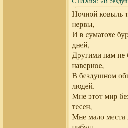
СТИХиЯ: «В бездуш
Ночной ковыль 
нервы,
И в суматохе бу
дней,
Другими нам не 
наверное,
В бездушном об
людей.
Мне этот мир бе
тесен,
Мне мало места 
нибудь.