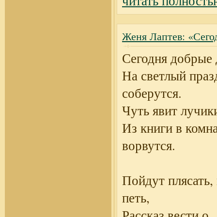
читать полность
Женя Лаптев: «Сего
Сегодня добрые 
На светлый праз
соберутся.
Чуть явит лучики
Из книги в комн
ворвутся.
Пойдут плясать, 
петь,
Рассказ вести о