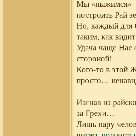
Мы «пыжимся»
построить Рай з
Но, каждый для
таким, как видит
Удача чаще Нас 
стороной!
Кого-то в этой 
просто… ненави
Изгнав из райск
за Грехи…
Лишь пару чело
читать полность